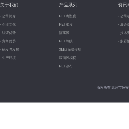
关于我们
产品系列
资讯
- 公司简介
PET离型膜
- 公司
- 企业文化
PET胶片
- 展会
- 认证优势
隔离膜
- 技术
- 竞争优势
PET薄膜
- 多彩
- 研发与发展
3M双面胶模切
- 生产环境
双面胶模切
PET涂布
版权所有 惠州市恒安
网站建设
：
东莞亿网网络有限公司|东莞网站建设|东莞网站优化